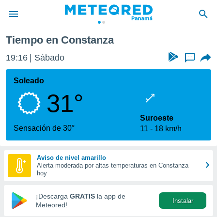
Tiempo en Constanza
privacidad
19:16
Sábado
...
o de
om.pa
com.pa) ha
Soleado
ado por
31°
es para
ue la
 que se
Suroeste
e calidad.
Sensación de 30°
11
18 km/h
eder a este
ediante las
opciones:
Aviso de nivel amarillo
Alerta moderada por altas temperaturas en Constanza
ookies y
hoy
e forma
¡Descarga
GRATIS
la app de
Instalar
d digital
Meteored!
ada, basada