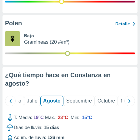
ados con el
 seleccionar
o.
calización
Polen
Detalle
precisa e
ión mediante
Bajo
Gramíneas (20 #/m³)
, publicidad
dos,
 publicidad
,
¿Qué tiempo hace en Constanza en
ón de
 desarrollo
agosto
?
s.
tros 1199
yo
Junio
Julio
Agosto
Septiembre
Octubre
Noviemb
ios
T. Media:
19°C
Max.:
23°C
Min:
15°C
Días de lluvia:
15
días
Acum. de lluvia:
126 mm