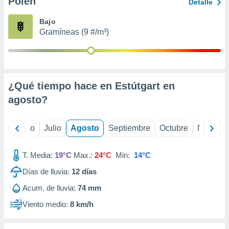
Polen
ados con el
Detalle
 seleccionar
o.
Bajo
Gramíneas (9 #/m³)
calización
precisa e
ión mediante
, publicidad
¿Qué tiempo hace en Estútgart en
dos,
agosto
?
 publicidad
,
ón de
yo
Junio
Julio
Agosto
Septiembre
Octubre
Noviemb
 desarrollo
s.
T. Media:
19°C
Max.:
24°C
Min:
14°C
tros 1199
ios
Días de lluvia:
12
días
Acum. de lluvia:
74 mm
Viento medio:
8 km/h