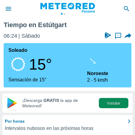
Tiempo en Estútgart
privacidad
06:24
Sábado
...
o de
om.pa
com.pa) ha
Soleado
ado por
15°
es para
ue la
 que se
Noroeste
e calidad.
Sensación de 15°
2
5 km/h
eder a este
ediante las
opciones:
¡Descarga
GRATIS
la app de
Instalar
ookies y
Meteored!
e forma
Por horas
d digital
Intervalos nubosos en las próximas horas
ada, basada