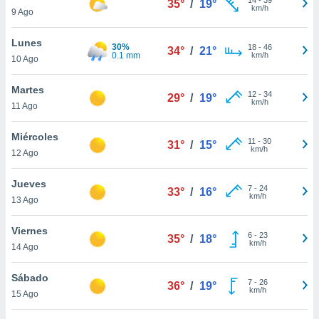
35°
/
19°
ublicidad y
km/h
9 Ago
do en
Lunes
 mismo.
30%
18
-
46
34°
/
21°
0.1 mm
km/h
sultar más
10 Ago
 en nuestra
 Cookies
y
Martes
12
-
34
29°
/
19°
ualquier
km/h
11 Ago
ento
Miércoles
 botón
11
-
30
31°
/
15°
km/h
12 Ago
ación de
kies
 disponible
Jueves
7
-
24
33°
/
16°
e nuestra
km/h
13 Ago
.
Viernes
IVAMENTE,
6
-
23
35°
/
18°
km/h
14 Ago
as
Sábado
7
-
26
36°
/
19°
 a cookies
km/h
15 Ago
 no aceptar