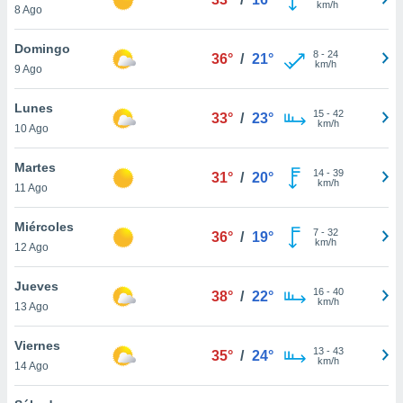
km/h
ublicidad y
8 Ago
do en
Domingo
8
-
24
 mismo.
36°
/
21°
km/h
9 Ago
sultar más
 en nuestra
Lunes
 Cookies
y
15
-
42
33°
/
23°
km/h
ualquier
10 Ago
ento
Martes
14
-
39
31°
/
20°
 botón
km/h
11 Ago
ación de
kies
Miércoles
 disponible
7
-
32
36°
/
19°
km/h
e nuestra
12 Ago
.
Jueves
16
-
40
38°
/
22°
IVAMENTE,
km/h
13 Ago
Viernes
as
13
-
43
35°
/
24°
km/h
14 Ago
 a cookies
 no aceptar