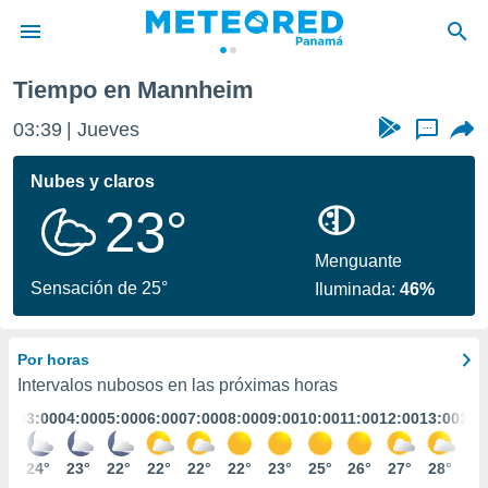
Tiempo en Mannheim
privacidad
03:39
Jueves
...
o de
om.pa
com.pa) ha
Nubes y claros
ado por
23°
es para
ue la
 que se
Menguante
e calidad.
Sensación de 25°
Iluminada:
46%
eder a este
ediante las
opciones:
Por horas
ookies y
Intervalos nubosos en las próximas horas
e forma
:00
03:00
04:00
05:00
06:00
07:00
08:00
09:00
10:00
11:00
12:00
13:00
14:
d digital
5°
24°
23°
22°
22°
22°
22°
23°
25°
26°
27°
28°
28
ada, basada