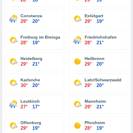
Constanza
Estútgart
29°
20°
29°
19°
Freiburg im Breisgau
Friedrichshafen
28°
19°
28°
21°
Heidelberg
Heilbronn
29°
21°
29°
20°
Karlsruhe
Lahr/Schwarzwald
30°
20°
29°
20°
Leutkirch
Mannheim
27°
17°
29°
21°
Offenburg
Pforzheim
29°
19°
28°
19°