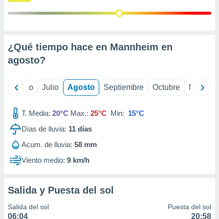
ados con el
 seleccionar
o.
calización
precisa e
¿Qué tiempo hace en Mannheim en
ión mediante
agosto
?
, publicidad
yo
Junio
Julio
Agosto
Septiembre
Octubre
Noviemb
dos,
 publicidad
,
T. Media:
20°C
Max.:
25°C
Min:
15°C
ón de
 desarrollo
Días de lluvia:
11
días
s.
Acum. de lluvia:
58 mm
tros 1199
Viento medio:
9 km/h
ios
Salida y Puesta del sol
Salida del sol
Puesta del sol
06:04
20:58