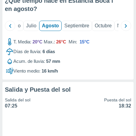
¿Qué tiempo hace en Estancia Boca i
ados con el
 seleccionar
en
agosto
?
o.
calización
yo
Junio
Julio
Agosto
Septiembre
Octubre
Noviemb
precisa e
ión mediante
T. Media:
20°C
Max.:
26°C
Min:
15°C
, publicidad
Días de lluvia:
6
días
dos,
Acum. de lluvia:
57 mm
 publicidad
,
Viento medio:
16 km/h
ón de
 desarrollo
s.
Salida y Puesta del sol
tros 1199
Salida del sol
Puesta del sol
ios
07:25
18:32