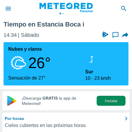
Tiempo en Estancia Boca i
privacidad
14:34
Sábado
...
o de
om.pa
com.pa) ha
Nubes y claros
ado por
26°
es para
ue la
 que se
Sur
e calidad.
Sensación de 27°
10
23 km/h
eder a este
ediante las
opciones:
¡Descarga
GRATIS
la app de
Instalar
ookies y
Meteored!
e forma
Por horas
d digital
Cielos cubiertos en las próximas horas
ada, basada